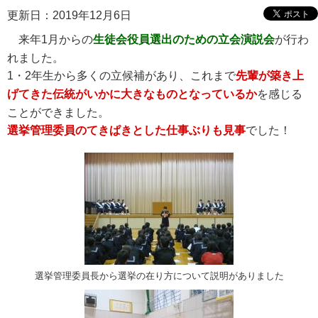
更新日：2019年12月6日
来年1月からの
生徒会役員選出のための立会演説会
が行わ
れました。
1・2年生から多くの立候補があり、これまで
先輩が築き上
げてきた伝統がいかに大きなものとなっているか
を感じる
ことができました。
選挙管理委員のてきぱきとした仕事ぶりも見事
でした！
選挙管理委員長から選挙の在り方について説明がありました