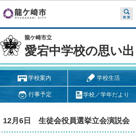
このページの本文へ移動
龍ケ崎市立
愛宕中学校の思い出
学校生活
学校案内
行事予定
学校／学年だより
12月6日 生徒会役員選挙立会演説会