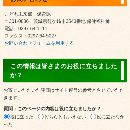
こども未来部 保育課
〒301-0836 茨城県龍ケ崎市3543番地 保健福祉棟
電話：0297-64-1111
ファクス：0297-64-5027
お問い合わせフォームを利用する
コ
この情報は皆さまのお役に立ちました
ン
か？
テ
ン
お寄せいただいた評価はサイト運営の参考とさせていただ
ツ
きます。
評
質問：このページの内容は役に立ちましたか？
価
役に立った
どちらともいえない
役に立たなか
エ
った
リ