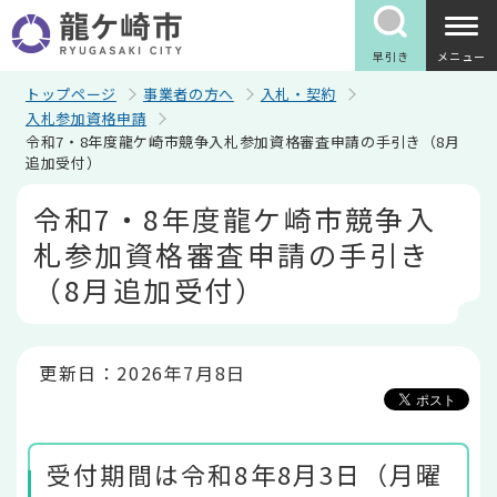
こ
の
ペ
早引き
メニュー
ー
ジ
トップページ
事業者の方へ
入札・契約
の
入札参加資格申請
先
令和7・8年度龍ケ崎市競争入札参加資格審査申請の手引き（8月
頭
追加受付）
で
す
本
令和7・8年度龍ケ崎市競争入
文
こ
札参加資格審査申請の手引き
こ
か
（8月追加受付）
ら
更新日：2026年7月8日
受付期間は令和8年8月3日（月曜