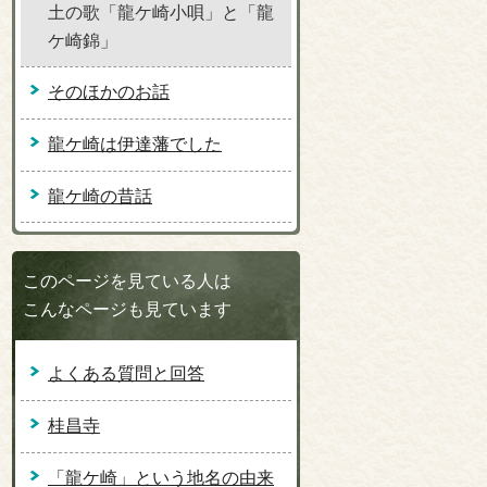
土の歌「龍ケ崎小唄」と「龍
ケ崎錦」
そのほかのお話
龍ケ崎は伊達藩でした
龍ケ崎の昔話
このページを見ている人は
こんなページも見ています
よくある質問と回答
桂昌寺
「龍ケ崎」という地名の由来