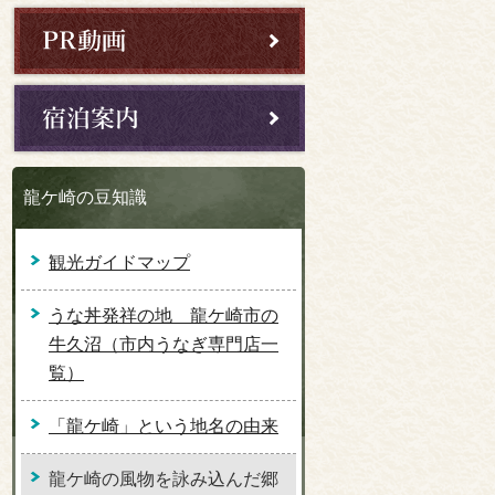
龍ケ崎の豆知識
観光ガイドマップ
うな丼発祥の地 龍ケ崎市の
牛久沼（市内うなぎ専門店一
覧）
「龍ケ崎」という地名の由来
龍ケ崎の風物を詠み込んだ郷