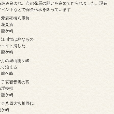
も詠み込まれ、市の発展の願いを込めて作られました。現在
イベントなどで保全伝承を図っています
テ愛宕夜桜八重桜
り花見酒
ト龍ケ崎
テ江川蛍は粋なもの
チョイト消した
ト龍ケ崎
テ月の城山龍ケ峰
来て泊まる
ト龍ケ崎
テ子安観音雪の宵
の浮模様
ト龍ケ崎
サテ八原大宮川原代
龍ケ崎