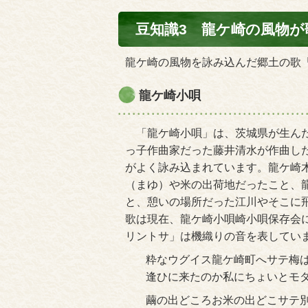
豆知識3 龍ケ崎の風物
龍ケ崎の風物を詠み込んだ郷土の歌
龍ケ崎小唄
「龍ケ崎小唄」は、茨城県が生んだ
っ子作曲家だった藤井清水が作曲し
がよく詠み込まれています。龍ケ崎
（まゆ）や米の出荷地だったこと、
と、憩いの場所だった江川やそこに
歌は現在、龍ケ崎小唄崎小唄保存会
リントサ」は機織りの音を表してい
粋なウグイス龍ケ崎町へサテ梅
逢ひに来たのか私にちょいとモ
繭の出どころお米の出どこサテ