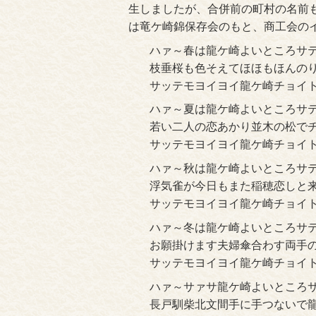
生しましたが、合併前の町村の名前
は竜ケ崎錦保存会のもと、商工会の
ハァ～春は龍ケ崎よいところサ
枝垂桜も色そえてほほもほんの
サッテモヨイヨイ龍ケ崎チョイ
ハァ～夏は龍ケ崎よいところサ
若い二人の恋あかり並木の松で
サッテモヨイヨイ龍ケ崎チョイ
ハァ～秋は龍ケ崎よいところサ
浮気雀が今日もまた稲穂恋しと
サッテモヨイヨイ龍ケ崎チョイ
ハァ～冬は龍ケ崎よいところサ
お願掛けます夫婦傘合わす両手
サッテモヨイヨイ龍ケ崎チョイ
ハァ～サァサ龍ケ崎よいところ
長戸馴柴北文間手に手つないで