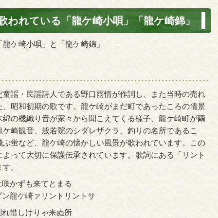
が歌われている「龍ケ崎小唄」「龍ケ崎錦」
「龍ケ崎小唄」と「龍ケ崎錦」
童謡・民謡詩人である野口雨情が作詞し、また当時の売れ
た、昭和初期の歌です。龍ケ崎がまだ町であったころの情景
木綿の機織り音が家々から聞こえてくる様子、龍ケ崎町が繭
龍ケ崎観音、般若院のシダレザクラ、釣りの名所であるこ
飛ぶ蛍など、龍ケ崎の懐かしい風景が歌われています。この
によって大切に保護伝承されています。歌詞にある「リント
ます。
は咲かずも来てとまる
ダン龍ケ崎ァリントリントサ
別れ惜しけりゃ来ぬ所