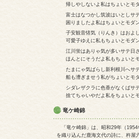
帰しやしないよ私はちょいとモ
富士はなつかし筑波はいとしサ
困りましたよ私はちょいとモダ
子安観音悋気（りんき）はおよ
可愛子ゆえに私もちょいとモダ
江川蛍はありゃ気が多いサテ日
ほんとにそうだよ私もちょいと
たまにゃ気ばらし新利根川へサ
船も漕ぎませう私がちょいとモ
シダレザクラに色香がなくばサ
捨てちゃいやだよ私をちょいと
竜ケ崎錦
「竜ケ崎錦」は、昭和29年（195
を織り込んだ鹿海文代の詩に、杵屋