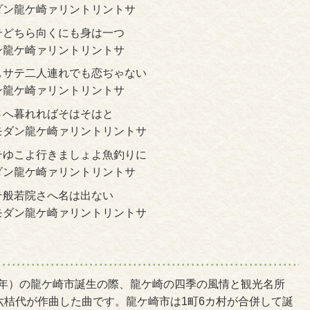
ダン龍ケ崎ァリントリントサ
テどちら向くにも身は一つ
ン龍ケ崎ァリントリントサ
しサテ二人連れでも恋ぢゃない
ン龍ケ崎ァリントリントサ
さへ暮れればそはそはと
モダン龍ケ崎ァリントリントサ
テゆこよ行きましょよ魚釣りに
ダン龍ケ崎ァリントリントサ
テ般若院さへ名は出ない
モダン龍ケ崎ァリントリントサ
4年）の龍ケ崎市誕生の際、龍ケ崎の四季の風情と観光名所
六桔代が作曲した曲です。龍ケ崎市は1町6カ村が合併して誕