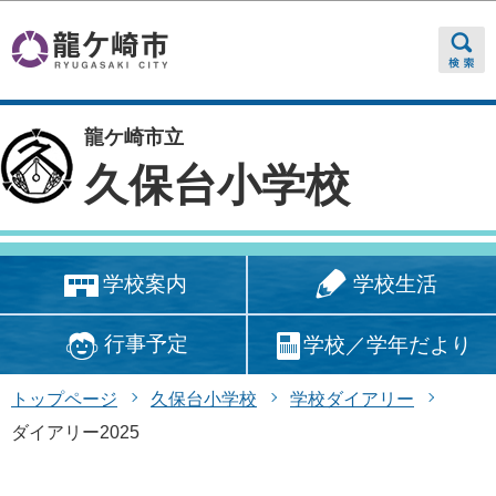
このページの本文へ移動
龍ケ崎市立
久保台小学校
学校生活
学校案内
行事予定
学校／学年だより
トップページ
久保台小学校
学校ダイアリー
ダイアリー2025