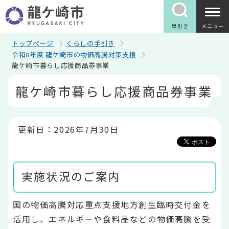
こ
の
ペ
早引き
メニュー
ー
ジ
トップページ
くらしの手引き
の
令和8年度 龍ケ崎市の物価高騰対策支援
先
龍ケ崎市暮らし応援商品券事業
頭
で
本
龍ケ崎市暮らし応援商品券事業
す
文
こ
こ
か
ら
更新日：2026年7月30日
実施状況のご案内
国の物価高騰対応重点支援地方創生臨時交付金を
活用し、エネルギーや食料品などの物価高騰を受