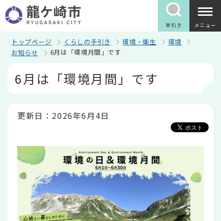
こ
の
ペ
早引き
メニュー
ー
ジ
トップページ
くらしの手引き
環境・衛生
環境
の
6月は「環境月間」です
お知らせ
先
頭
本
6月は「環境月間」です
で
文
す
こ
こ
か
ら
更新日：2026年6月4日