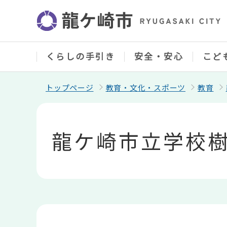
こ
の
ペ
ー
ジ
の
くらしの手引き
安全・安心
こど
先
頭
で
トップページ
教育・文化・スポーツ
教育
す
本
文
こ
龍ケ崎市立学校
こ
か
ら