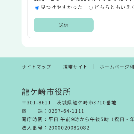
エ
見つけやすかった
どちらともいえ
リ
ア
本
文
こ
こ
ま
サイトマップ
携帯サイト
ホームページ
で
龍ケ崎市役所
〒301-8611 茨城県龍ケ崎市3710番地
電話
：
0297-64-1111
開庁時間
：
平日 午前9時から午後5時（祝日・
法人番号
：2000020082082