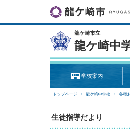
龍ケ崎市立
龍ケ崎中
学校案内
トップページ
龍ケ崎中学校
各種
生徒指導だより