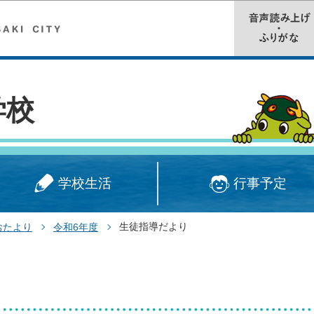
このページの本文へ移動
学校
学校生活
行事予定
生徒指導だより
おたより
令和6年度