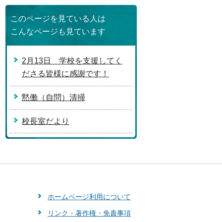
このページを見ている人は
こんなページも見ています
2月13日 学校を支援してく
ださる皆様に感謝です！
黙働（自問）清掃
校長室だより
ホームページ利用について
リンク・著作権・免責事項