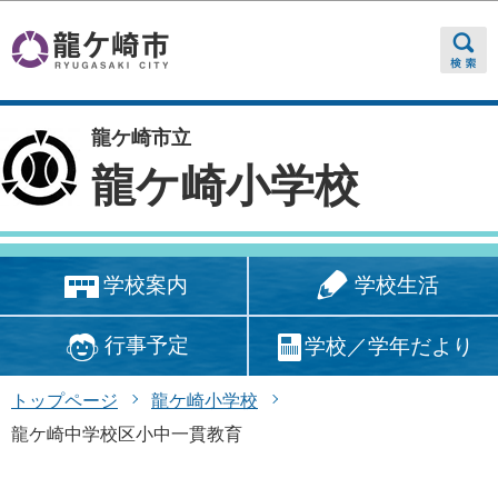
このページの本文へ移動
龍ケ崎市立
龍ケ崎小学校
学校生活
学校案内
行事予定
学校／学年だより
トップページ
龍ケ崎小学校
龍ケ崎中学校区小中一貫教育