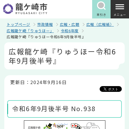
こ
の
ペ
早引き
メニュー
ー
ジ
トップページ
市政情報
広報・広聴
広報（広報紙）
の
広報龍ケ崎「りゅうほー」
令和6年度
先
広報龍ケ崎『りゅうほー令和6年9月後半号』
頭
で
本
広報龍ケ崎『りゅうほー令和6
す
文
こ
年9月後半号』
こ
か
ら
更新日：2024年9月16日
令和6年9月後半号 No.938