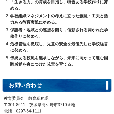
「生きる力」の育成を目指し、特色ある学校作りに努
める。
学校組織マネジメントの考えに立った創意・工夫と活
力ある教育実践に努める。
保護者・地域との連携を図り，信頼される開かれた学
校作りに努める。
危機管理を徹底し、児童の安全を最優先した学校経営
に努める。
伝統ある校風を継承しながら、未来に向かって進む国
際感覚を身につけた児童を育てる。
お問い合わせ
教育委員会 教育総務課
〒301-8611 茨城県龍ケ崎市3710番地
電話：0297-64-1111