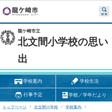
このページの本文へ移動
龍ケ崎市立
北文間小学校の思い
出
学校生活
学校案内
行事予定
学校／学年だより
トップページ
北文間小学校
学校案内