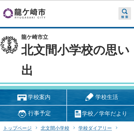
このページの本文へ移動
龍ケ崎市立
北文間小学校の思い
出
学校生活
学校案内
行事予定
学校／学年だより
トップページ
北文間小学校
学校ダイアリー