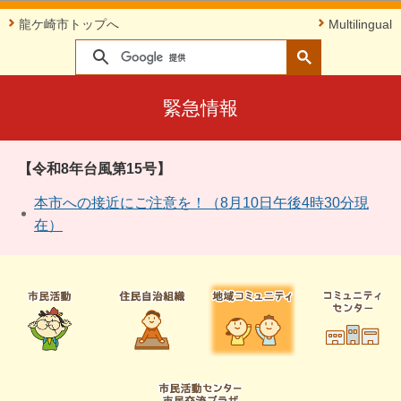
このページの本文へ移動
龍ケ崎市トップへ
Multilingual
緊急情報
【令和8年台風第15号】
本市への接近にご注意を！（8月10日午後4時30分現
在）