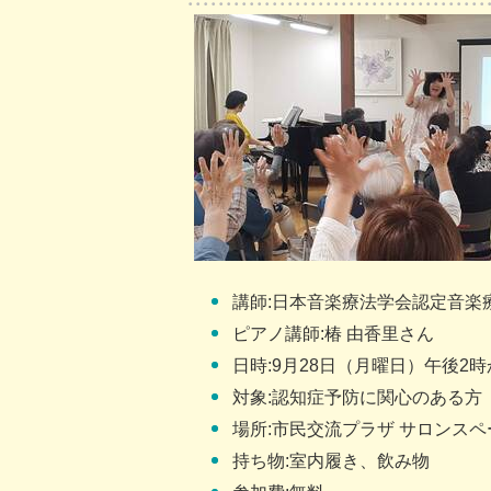
講師:日本音楽療法学会認定音楽療
ピアノ講師:椿 由香里さん
日時:9月28日（月曜日）午後2時
対象:認知症予防に関心のある方
場所:市民交流プラザ サロンスペ
持ち物:室内履き、飲み物