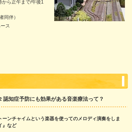
時から正午まで/午後1
護者同伴）
ペース
t2 認知症予防にも効果がある音楽療法って？
トーンチャイムという楽器を使ってのメロディ演奏をしま
イ』など