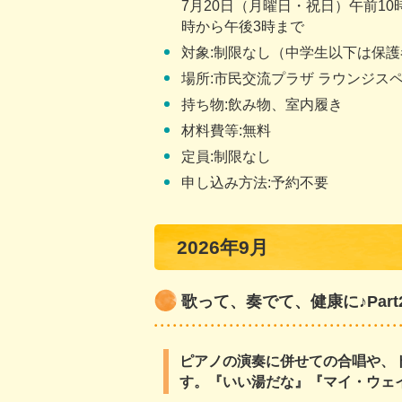
7月20日（月曜日・祝日）午前10
時から午後3時まで
対象:制限なし（中学生以下は保
場所:市民交流プラザ ラウンジス
持ち物:飲み物、室内履き
材料費等:無料
定員:制限なし
申し込み方法:予約不要
2026年9月
歌って、奏でて、健康に♪Par
ピアノの演奏に併せての合唱や、
す。『いい湯だな』『マイ・ウェ