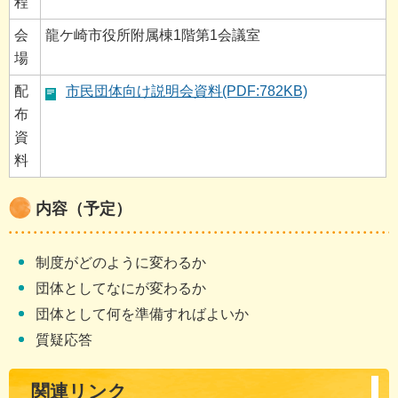
程
会
龍ケ崎市役所附属棟1階第1会議室
場
配
市民団体向け説明会資料(PDF:782KB)
布
資
料
内容（予定）
制度がどのように変わるか
団体としてなにが変わるか
団体として何を準備すればよいか
質疑応答
関連リンク