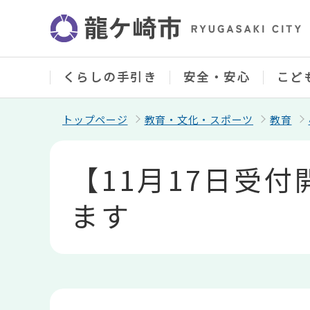
こ
の
ペ
ー
ジ
の
くらしの手引き
安全・安心
こど
先
頭
で
トップページ
教育・文化・スポーツ
教育
す
本
文
【11月17日受
こ
こ
か
ます
ら