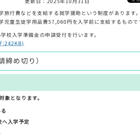
更新日：2025年10月31日
学旅行費などを支給する就学援助という制度があります
児童生徒学用品費57,060円を入学前に支給するもので
で小学校入学準備金の申請受付を行います。
242KB)
申請締め切り）
が対象となります。
ある
校へ入学予定
る