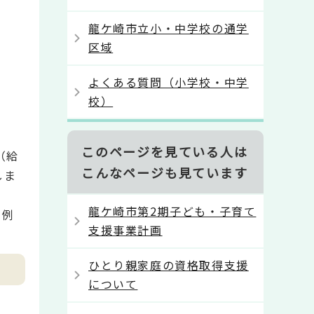
龍ケ崎市立小・中学校の通学
区域
よくある質問（小学校・中学
校）
このページを見ている人は
（給
こんなページも見ています
しま
龍ケ崎市第2期子ども・子育て
の例
支援事業計画
ひとり親家庭の資格取得支援
について