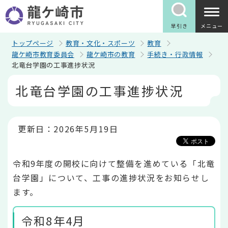
こ
の
ペ
早引き
メニュー
ー
ジ
トップページ
教育・文化・スポーツ
教育
の
龍ケ崎市教育委員会
龍ケ崎市の教育
手続き・行政情報
先
北竜台学園の工事進捗状況
頭
で
本
北竜台学園の工事進捗状況
す
文
こ
こ
か
ら
更新日：2026年5月19日
令和9年度の開校に向けて整備を進めている「北竜
台学園」について、工事の進捗状況をお知らせし
ます。
令和8年4月