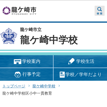
このページの本文へ移動
龍ケ崎市立
龍ケ崎中学校
学校生活
学校案内
行事予定
学校／学年だより
トップページ
龍ケ崎中学校
龍ケ崎中学校区小中一貫教育