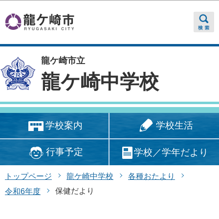
このページの本文へ移動
龍ケ崎市立
龍ケ崎中学校
学校生活
学校案内
行事予定
学校／学年だより
トップページ
龍ケ崎中学校
各種おたより
保健だより
令和6年度