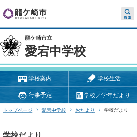
このページの本文へ移動
龍ケ崎市立
愛宕中学校
学校生活
学校案内
行事予定
学校／学年だより
学校だより
トップページ
愛宕中学校
おたより
学校だより