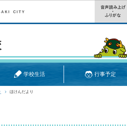
このページの本文へ移動
校
学校生活
行事予定
ほけんだより
り