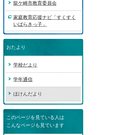
龍ケ崎市教育委員会
家庭教育応援ナビ「すくすく
いばらきっ子」
おたより
学校だより
学年通信
ほけんだより
このページを見ている人は
こんなページも見ています