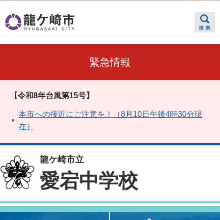
このページの本文へ移動
緊急情報
【令和8年台風第15号】
本市への接近にご注意を！（8月10日午後4時30分現
在）
龍ケ崎市立
愛宕中学校