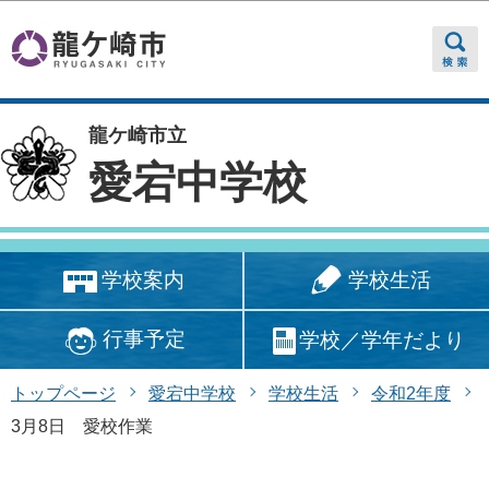
このページの本文へ移動
龍ケ崎市立
愛宕中学校
学校生活
学校案内
行事予定
学校／学年だより
トップページ
愛宕中学校
学校生活
令和2年度
3月8日 愛校作業