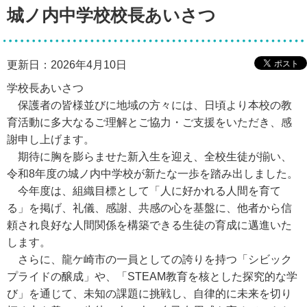
城ノ内中学校校長あいさつ
更新日：2026年4月10日
学校長あいさつ
保護者の皆様並びに地域の方々には、日頃より本校の教
育活動に多大なるご理解とご協力・ご支援をいただき、感
謝申し上げます。
期待に胸を膨らませた新入生を迎え、全校生徒が揃い、
令和8年度の城ノ内中学校が新たな一歩を踏み出しました。
今年度は、組織目標として「人に好かれる人間を育て
る」を掲げ、礼儀、感謝、共感の心を基盤に、他者から信
頼され良好な人間関係を構築できる生徒の育成に邁進いた
します。
さらに、龍ケ崎市の一員としての誇りを持つ「シビック
プライドの醸成」や、「STEAM教育を核とした探究的な学
び」を通じて、未知の課題に挑戦し、自律的に未来を切り