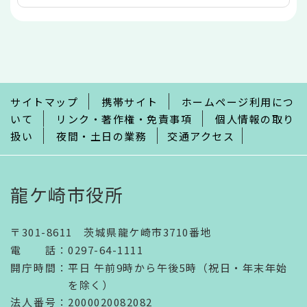
本
文
こ
こ
ま
で
サイトマップ
携帯サイト
ホームページ利用につ
いて
リンク・著作権・免責事項
個人情報の取り
扱い
夜間・土日の業務
交通アクセス
龍ケ崎市役所
〒301-8611 茨城県龍ケ崎市3710番地
電話
：
0297-64-1111
開庁時間
：
平日 午前9時から午後5時（祝日・年末年始
を除く）
法人番号
：2000020082082