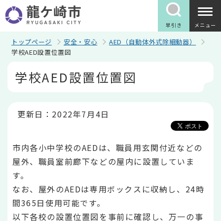
こ
の
ペ
早引き
メニュー
ー
ジ
トップページ
安全・安心
AED（自動体外式除細動器）
の
学校AED設置位置図
先
本
頭
学校AED設置位置図
文
で
こ
す
こ
か
ら
更新日：2022年7月4日
市内各小中学校のAEDは、職員用玄関付近などの
屋外、職員室前廊下などの屋内に設置していま
す。
なお、屋外のAEDは専用ボックスに収納し、24時
間365日使用可能です。
以下各校の設置位置図を事前に確認し、万一の事