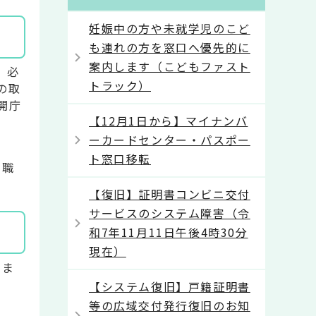
妊娠中の方や未就学児のこど
も連れの方を窓口へ優先的に
案内します（こどもファスト
、必
トラック）
の取
開庁
【12月1日から】マイナンバ
ーカードセンター・パスポー
ト窓口移転
。職
【復旧】証明書コンビニ交付
サービスのシステム障害（令
和7年11月11日午後4時30分
現在）
きま
【システム復旧】戸籍証明書
等の広域交付発行復旧のお知