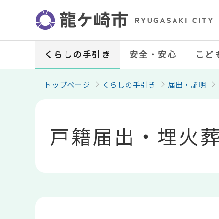
こ
の
ペ
ー
ジ
の
くらしの手引き
安全・安心
こど
先
頭
で
トップページ
くらしの手引き
届出・証明
す
本
文
こ
戸籍届出・埋火
こ
か
ら