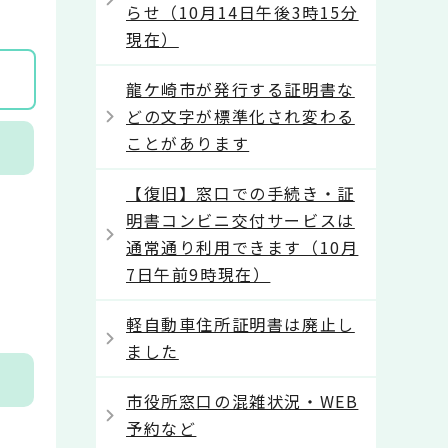
。
らせ（10月14日午後3時15分
現在）
龍ケ崎市が発行する証明書な
どの文字が標準化され変わる
ことがあります
【復旧】窓口での手続き・証
明書コンビニ交付サービスは
通常通り利用できます（10月
7日午前9時現在）
軽自動車住所証明書は廃止し
ました
市役所窓口の混雑状況・WEB
予約など