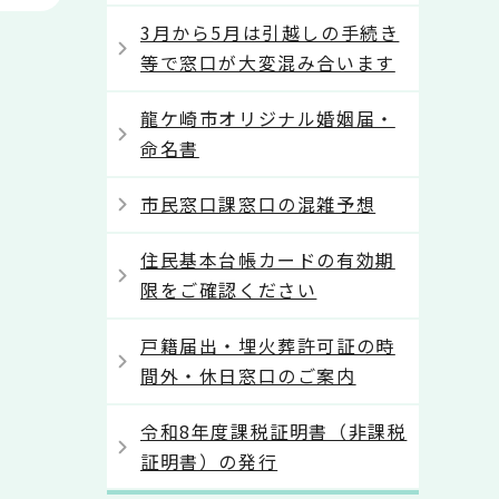
3月から5月は引越しの手続き
等で窓口が大変混み合います
龍ケ崎市オリジナル婚姻届・
命名書
市民窓口課窓口の混雑予想
住民基本台帳カードの有効期
限をご確認ください
戸籍届出・埋火葬許可証の時
間外・休日窓口のご案内
令和8年度課税証明書（非課税
証明書）の発行