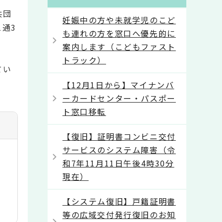
共団
妊娠中の方や未就学児のこど
通3
も連れの方を窓口へ優先的に
案内します（こどもファスト
トラック）
てい
【12月1日から】マイナンバ
ーカードセンター・パスポー
ト窓口移転
【復旧】証明書コンビニ交付
サービスのシステム障害（令
和7年11月11日午後4時30分
現在）
【システム復旧】戸籍証明書
等の広域交付発行復旧のお知