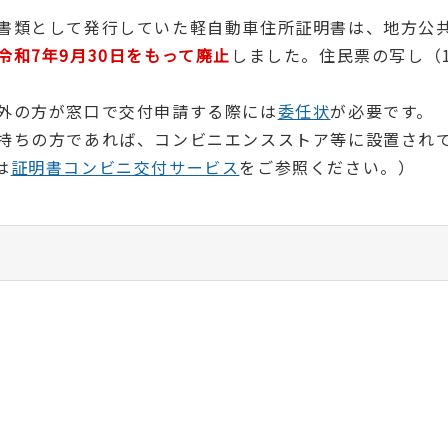
書類として発行していた軽自動車住所証明書は、地方公
令和7年9月30日をもって廃止
しました。住民票の写し（1
外の方が窓口で交付申請する際には
委任状
が必要です。
持ちの方であれば、コンビニエンスストア等に設置され
は
証明書コンビニ交付サービス
をご参照ください。）