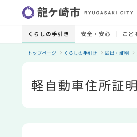
こ
の
ペ
ー
ジ
の
くらしの手引き
安全・安心
こど
先
頭
で
トップページ
くらしの手引き
届出・証明
す
本
文
こ
軽自動車住所証
こ
か
ら