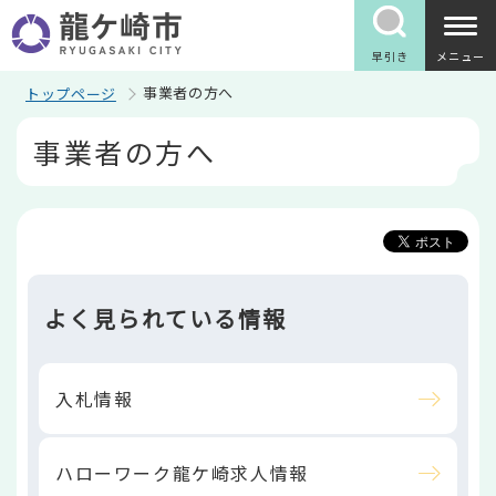
こ
の
ペ
早引き
メニュー
ー
ジ
事業者の方へ
トップページ
の
本
先
事業者の方へ
文
頭
こ
で
こ
す
か
ら
よく見られている情報
入札情報
ハローワーク龍ケ崎求人情報