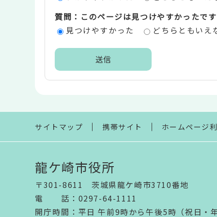
価
質問：このページは見つけやすかったです
エ
見つけやすかった
どちらともいえ
リ
ア
本
文
こ
こ
ま
サイトマップ
携帯サイト
ホームページ
で
龍ケ崎市役所
〒301-8611 茨城県龍ケ崎市3710番地
電話
：
0297-64-1111
開庁時間
：
平日 午前9時から午後5時（祝日・