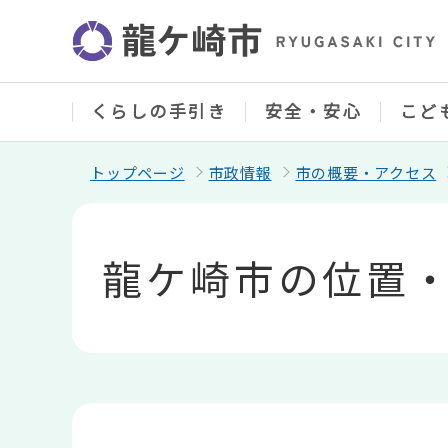
こ
の
ペ
ー
ジ
の
くらしの手引き
安全・安心
こど
先
頭
で
トップページ
市政情報
市の概要・アクセス
す
本
文
こ
龍ケ崎市の位置
こ
か
ら