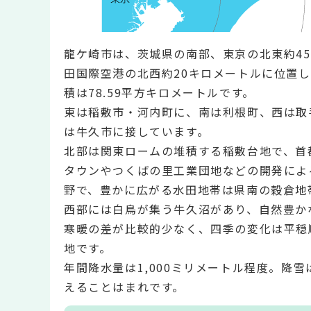
龍ケ崎市は、茨城県の南部、東京の北東約4
田国際空港の北西約20キロメートルに位置し
積は78.59平方キロメートルです。
東は稲敷市・河内町に、南は利根町、西は取
は牛久市に接しています。
北部は関東ロームの堆積する稲敷台地で、首
タウンやつくばの里工業団地などの開発によ
野で、豊かに広がる水田地帯は県南の穀倉地
西部には白鳥が集う牛久沼があり、自然豊か
寒暖の差が比較的少なく、四季の変化は平穏
地です。
年間降水量は1,000ミリメートル程度。降
えることはまれです。