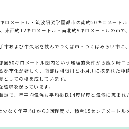
5キロメートル・筑波研究学園都市の南約20キロメートル
、東西約12キロメートル・南北約9キロメートルの市で
手市および牛久沼を挟んでつくば市・つくばみらい市に
都圏50キロメートル圏内という地理的条件から龍ケ崎ニ
る都市化が著しく、南部は利根川と小貝川に挟まれた沖
帯としての核を成しています。
な環境を保っています。
順調で、年平均気温も平均摂氏14度程度と気候に恵まれ
雪は少なく年平均1から3回程度で、積雪15センチメートル