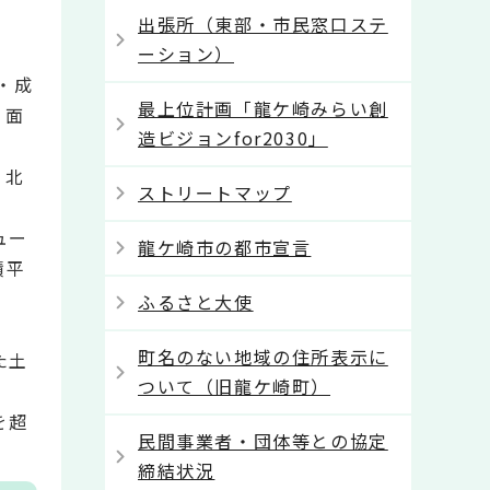
出張所（東部・市民窓口ステ
ーション）
・成
最上位計画「龍ケ崎みらい創
、面
造ビジョンfor2030」
、北
ストリートマップ
ュー
龍ケ崎市の都市宣言
積平
ふるさと大使
町名のない地域の住所表示に
た土
ついて（旧龍ケ崎町）
を超
民間事業者・団体等との協定
締結状況