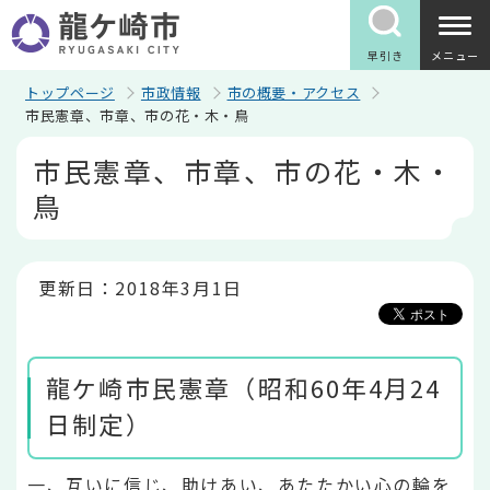
こ
の
ペ
早引き
メニュー
ー
ジ
トップページ
市政情報
市の概要・アクセス
の
市民憲章、市章、市の花・木・鳥
先
本
頭
市民憲章、市章、市の花・木・
文
で
こ
す
鳥
こ
か
ら
更新日：2018年3月1日
龍ケ崎市民憲章（昭和60年4月24
日制定）
一、互いに信じ、助けあい、あたたかい心の輪を