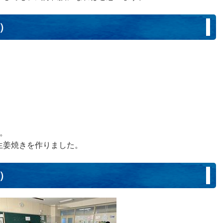
日）
。
生姜焼きを作りました。
日）