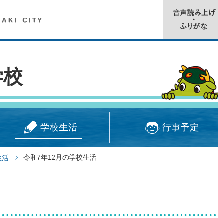
このページの本文へ移動
学校
学校生活
行事予定
令和7年12月の学校生活
生活