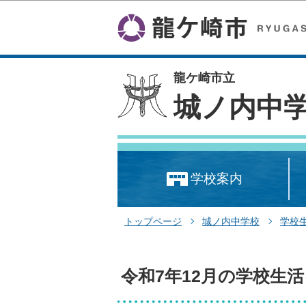
龍ケ崎市立
城ノ内中
学校案内
トップページ
城ノ内中学校
学校
令和7年12月の学校生活