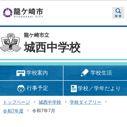
このページの本文へ移動
龍ケ崎市立
城西中学校
学校生活
学校案内
行事予定
学校／学年だより
トップページ
城西中学校
学校ダイアリー
令和7年7月
令和7年度