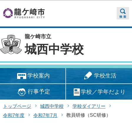
このページの本文へ移動
龍ケ崎市立
城西中学校
学校生活
学校案内
行事予定
学校／学年だより
トップページ
城西中学校
学校ダイアリー
教員研修（SC研修）
令和7年度
令和7年7月