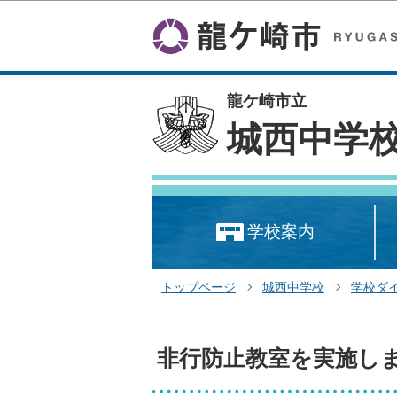
龍ケ崎市立
城西中学
学校案内
トップページ
城西中学校
学校ダ
非行防止教室を実施し