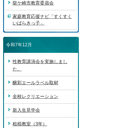
龍ケ崎市教育委員会
家庭教育応援ナビ「すくすく
いばらきっ子」
令和7年12月
性教育講演会を実施しまし
た。
醸彩エールラベル取材
全校レクリエーション
新入生見学会
租税教室（3年）