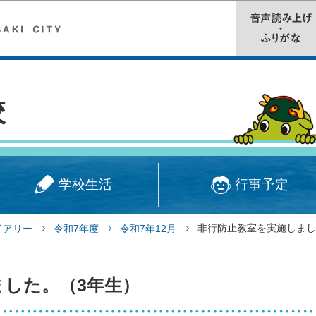
このページの本文へ移動
校
学校生活
行事予定
非行防止教室を実施しまし
イアリー
令和7年度
令和7年12月
ました。（3年生）