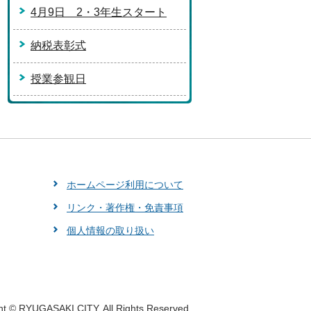
4月9日 2・3年生スタート
納税表彰式
授業参観日
ホームページ利用について
リンク・著作権・免責事項
個人情報の取り扱い
ht © RYUGASAKI CITY. All Rights Reserved.