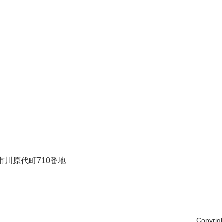
市川原代町710番地
Copyrig