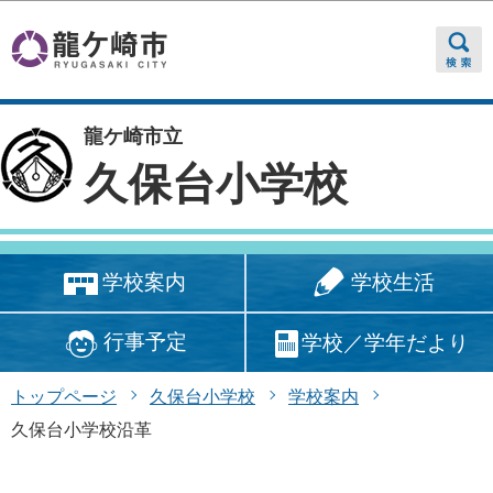
このページの本文へ移動
龍ケ崎市立
久保台小学校
学校生活
学校案内
行事予定
学校／学年だより
トップページ
久保台小学校
学校案内
久保台小学校沿革