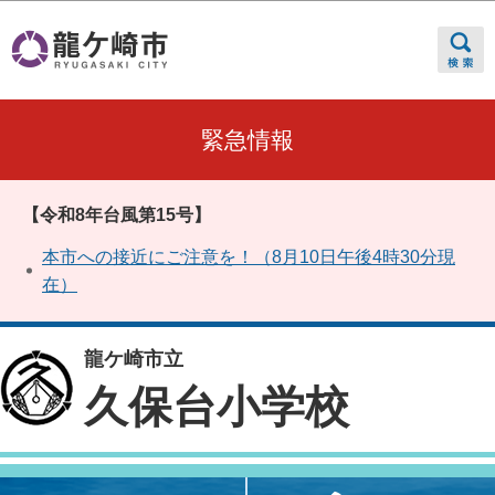
このページの本文へ移動
緊急情報
【令和8年台風第15号】
本市への接近にご注意を！（8月10日午後4時30分現
在）
龍ケ崎市立
久保台小学校