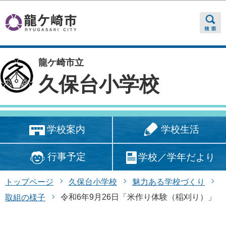
このページの本文へ移動
龍ケ崎市立
久保台小学校
学校生活
学校案内
行事予定
学校／学年だより
トップページ
久保台小学校
魅力ある学校づくり
令和6年9月26日「米作り体験（稲刈り）」
取組の様子