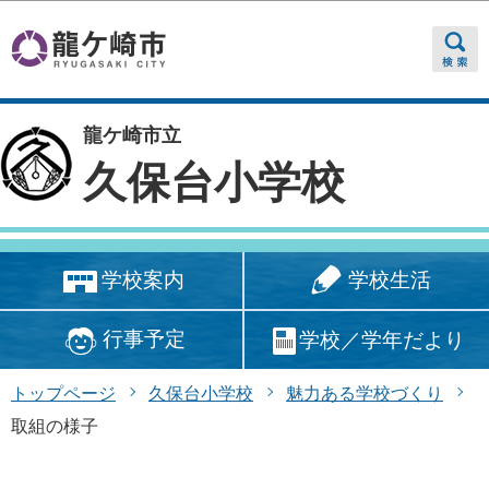
このページの本文へ移動
龍ケ崎市立
久保台小学校
学校生活
学校案内
行事予定
学校／学年だより
トップページ
久保台小学校
魅力ある学校づくり
取組の様子