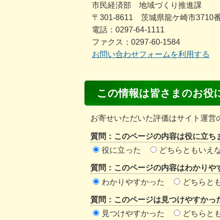
市民経済部 地域づくり推進課
〒301-8611 茨城県龍ケ崎市3710
電話：0297-64-1111
ファクス：0297-60-1584
お問い合わせフォームを利用する
コ
この情報は皆さまのお役
ン
テ
お寄せいただいた評価はサイト運営
ン
質問：このページの内容は役に立ち
ツ
役に立った
どちらともいえ
評
質問：このページの内容はわかりや
価
わかりやすかった
どちらと
エ
質問：このページは見つけやすかっ
リ
見つけやすかった
どちらと
ア