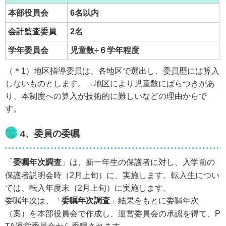
本部役員会
6名以内
会計監査委員
2名
学年委員会
児童数÷６学年程度
（＊1）地区指導委員は、各地区で選出し、委員歴には算入
しないものとします。→地区により児童数にばらつきがあ
り、本制度への算入が技術的に難しいなどの理由からで
す。
4、委員の委嘱
「
委嘱年次調査
」は、新一年生の保護者に対し、入学前の
保護者説明会時（2月上旬）に、実施します。転入生につい
ては、転入年度末（2月上旬）に実施します。
委嘱年次は、「
委嘱年次調査
」結果をもとに委嘱年次
（案）を本部役員会で作成し、運営委員会の承認を得て、P