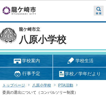
このページの本文へ移動
龍ケ崎市立
八原小学校
学校生活
学校案内
行事予定
学校／学年だより
トップページ
八原小学校
PTA活動
委員の選出について（コンパルソリー制度）