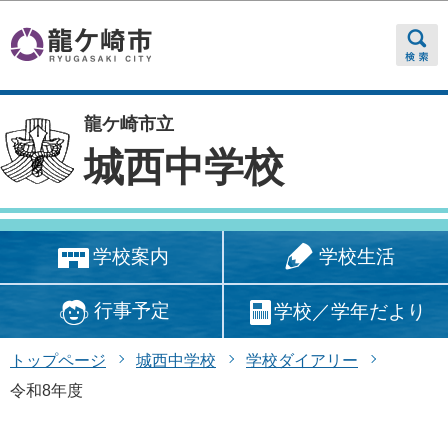
このページの本文へ移動
龍ケ崎市立
城西中学校
学校生活
学校案内
行事予定
学校／学年だより
トップページ
城西中学校
学校ダイアリー
令和8年度