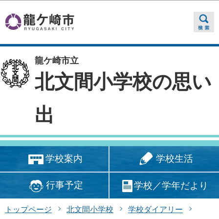
このページの本文へ移動
龍ケ崎市立
北文間小学校の思い
出
学校生活
学校案内
行事予定
学校／学年だより
トップページ
北文間小学校
学校ダイアリー