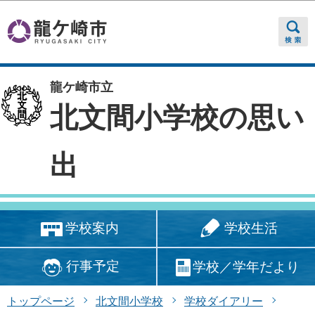
このページの本文へ移動
龍ケ崎市立
北文間小学校の思い
出
学校生活
学校案内
行事予定
学校／学年だより
トップページ
北文間小学校
学校ダイアリー