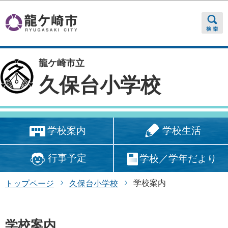
このページの本文へ移動
龍ケ崎市立
久保台小学校
学校生活
学校案内
行事予定
学校／学年だより
学校案内
トップページ
久保台小学校
学校案内