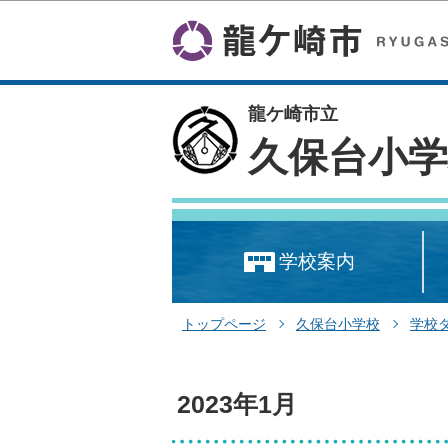
龍ケ崎市立
久保台小学
学校案内
トップページ
久保台小学校
学校
2023年1月