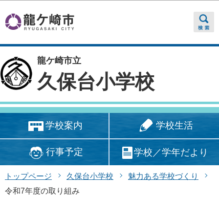
このページの本文へ移動
龍ケ崎市立
久保台小学校
学校生活
学校案内
行事予定
学校／学年だより
トップページ
久保台小学校
魅力ある学校づくり
令和7年度の取り組み