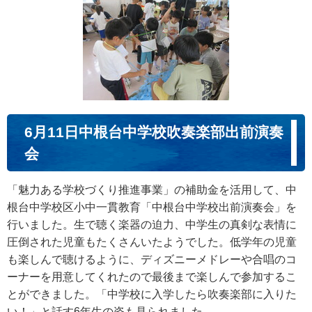
6月11日中根台中学校吹奏楽部出前演奏
会
「魅力ある学校づくり推進事業」の補助金を活用して、中
根台中学校区小中一貫教育「中根台中学校出前演奏会」を
行いました。生で聴く楽器の迫力、中学生の真剣な表情に
圧倒された児童もたくさんいたようでした。低学年の児童
も楽しんで聴けるように、ディズニーメドレーや合唱のコ
ーナーを用意してくれたので最後まで楽しんで参加するこ
とができました。「中学校に入学したら吹奏楽部に入りた
い！」と話す6年生の姿も見られました。