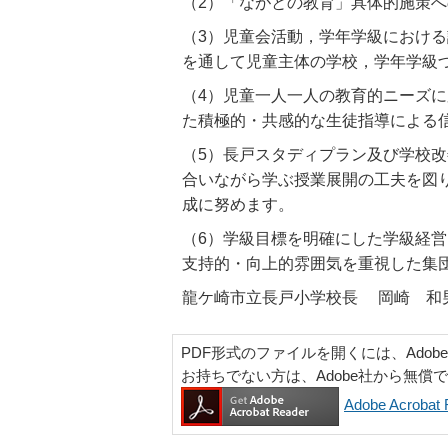
（2）「ながとの教育」具体的施策
（3）児童会活動，学年学級におけ
を通して児童主体の学校，学年学級
（4）児童一人一人の教育的ニーズ
た積極的・共感的な生徒指導による
（5）長戸スタディプラン及び学校
合いながら学ぶ授業展開の工夫を図
成に努めます。
（6）学級目標を明確にした学級経
支持的・向上的雰囲気を重視した集
龍ケ崎市立長戸小学校長 岡崎 和
PDF形式のファイルを開くには、Adobe Ac
お持ちでない方は、Adobe社から無償
Adobe Acrob