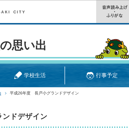
このページの本文へ移動
校の思い出
学校生活
行事予定
平成26年度 長戸小グランドデザイン
内
ランドデザイン