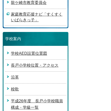
龍ケ崎市教育委員会
家庭教育応援ナビ「すくすく
いばらきっ子」
学校案内
学校AED設置位置図
長戸小学校位置・アクセス
沿革
校歌
平成26年度 長戸小学校職員
構成・学級一覧