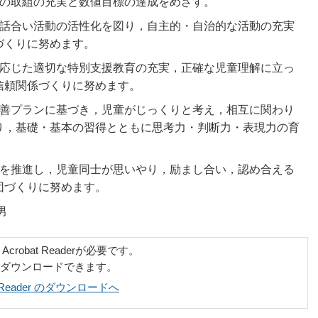
への取組の充実と数値目標の達成をめざす。
る話合い活動の活性化を図り，自主的・自治的な活動の充実
づくりに努めます。
に応じた適切な特別支援教育の充実，正確な児童理解に立っ
信頼関係づくりに努めます。
改善プランに基づき，児童がじっくりと考え，相互に関わり
り，基礎・基本の習得とともに思考力・判断力・表現力の育
営を推進し，児童同士が思いやり，励まし合い，認め合える
団づくりに努めます。
男
robat Readerが必要です。
でダウンロードできます。
at Reader のダウンロードへ