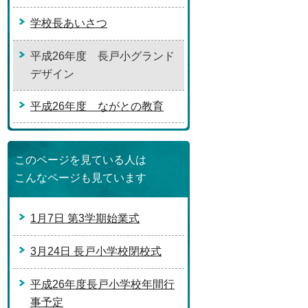
学校長あいさつ
平成26年度 長戸小グランド
デザイン
平成26年度 ながとの教育
このページを見ている人は
こんなページも見ています
1月7日 第3学期始業式
3月24日 長戸小学校閉校式
平成26年度長戸小学校年間行
事予定