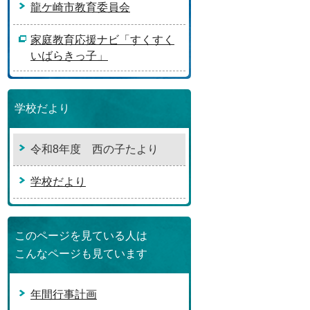
龍ケ崎市教育委員会
家庭教育応援ナビ「すくすく
いばらきっ子」
学校だより
令和8年度 西の子たより
学校だより
このページを見ている人は
こんなページも見ています
年間行事計画