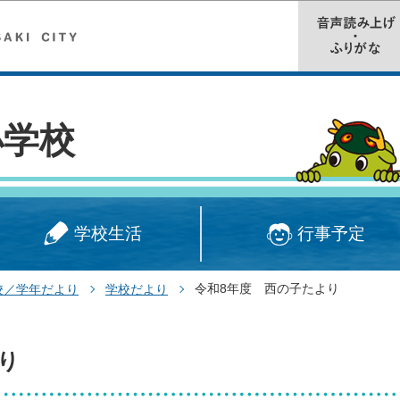
このページの本文へ移動
小学校
学校生活
行事予定
令和8年度 西の子たより
校／学年だより
学校だより
り