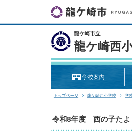
龍ケ崎市立
龍ケ崎西
学校案内
トップページ
龍ケ崎西小学校
学
令和8年度 西の子たよ