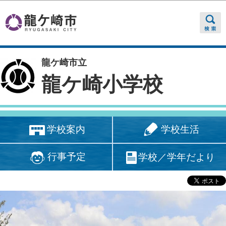
このページの本文へ移動
龍ケ崎市立
龍ケ崎小学校
学校生活
学校案内
行事予定
学校／学年だより